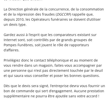
ACCUEIL
La Direction générale de la concurrence, de la consommation
et de la répression des fraudes (
DGCCRF
) rappelle que,
NOTRE VISION
depuis 2010, les Opérateurs funéraires se doivent d’utiliser
un devis type.
S PRESTATIONS
Gardez aussi à l’esprit que les comparateurs existant sur
Internet sont, soit contrôlés par de grands groupes de
RCHE APRÈS DÉCÈS
Pompes Funèbres, soit jouent le rôle de rapporteurs
Une question
d’affaires.
SATION D’OBSÈQUES
Privilégiez donc le contact téléphonique et au moment de
ISATION DE MONUMENT
01 70 29 60 7
vous rendre dans un magasin, faites-vous accompagner par
une personne qui n’est pas directement touchée par le deuil
NE FUNÉRAIRE
et qui saura vous conseiller et poser les bonnes questions.
MARBRERIE
Dès que le devis sera signé, l’entreprise devra vous fournir un
bon de commande qui sert d’engagement. Aucune prestation
supplémentaire ne pourra être ajoutée sans votre accord !
S NÉCROLOGIQUE