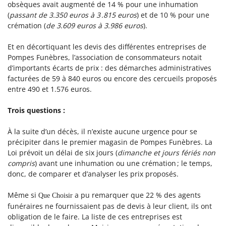
obsèques avait augmenté de 14 % pour une inhumation
En cochant cette case, vous consentez à recevoir nos propositions commerciales à
l'adresse email indiqué ci-dessus. Vous pouvez vous désinscrire à tout moment en
(
passant de 3.350 euros à 3 .815 euros
) et de 10 % pour une
utilisant
le formulaire de désinscription
.
crémation (
de 3.609 euros à 3.986 euros
).
Inscription
Et en
décortiquant les devis des différentes entreprises de
Pompes Funèbres, l’association de consommateurs notait
d’importants écarts de prix : des démarches administratives
facturées de 59 à 840 euros ou encore des cercueils proposés
entre 490 et 1.576 euros.
Trois questions :
À la suite d’un décès, il n’existe aucune urgence pour se
précipiter dans le premier magasin de Pompes Funèbres. La
Loi prévoit un délai de six jours (
dimanche et jours fériés non
compris
) avant une inhumation ou une crémation ; le temps,
donc, de comparer et d’analyser les prix proposés.
Même si
a pu remarquer que 22 % des agents
Que Choisir
funéraires ne fournissaient pas de devis à leur client, ils ont
obligation de le faire. La liste de ces entreprises est