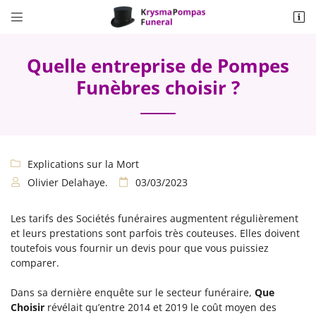


34 Bis Rue Marcel Sembat
78140 VELIZY VILLACOUBLAY
Quelle entreprise de Pompes
01 70 29 60 70
Funèbres choisir ?
Explications sur la Mort

Olivier Delahaye.
03/03/2023


Adresse email de réception

Les tarifs des Sociétés funéraires augmentent régulièrement
et leurs prestations sont parfois très couteuses. Elles doivent
toutefois vous fournir un devis pour que vous puissiez
Recopier le code ci-contre

comparer.
Rafraîchir le captcha

Dans sa dernière enquête sur le secteur funéraire,
Que
Choisir
révélait qu’entre 2014 et 2019 le coût moyen des